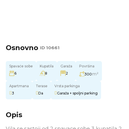
Osnovno
|
ID
10661
Spavaće sobe
Kupatila
Garaža
Površina
6
8
2
m²
300
Apartmana
Terase
Vrsta parkinga
3
Da
Garaža + spoljni parking
Opis
Vila se sastoji od 2 spavace sobe 3 kupatila 2