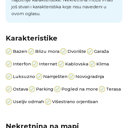
još stvari i karakteristika koje nisu navedeni u
ovom oglasu.
Karakteristike
Bazen
Blizu mora
Dvorište
Garaža
Interfon
Internet
Kablovska
Klima
Luksuzno
Namješten
Novogradnja
Ostava
Parking
Pogled na more
Terasa
Useljiv odmah
Višestrano orjentisan
Nekretnina na mapi