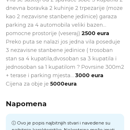
dnevna boravka 2 kuhinje 2 trpezarije (moze
kao 2 nezavisne stanbene jedinice) garaza
parking za 4 automobila veliki bazen…
pomocne prostorije (veseraj)
2500 eura
Preko puta se nalazi jos jedna vila poseduje
3 nezavisne stanbene jedinice ( trosoban
stan sa 4 kupatila,dvosoban sa 3 kupatila i
jednosoban sa 1 kupatilom ? Povrsine 300m2
+ terase i parking mjesta…
3000 eura
Cijena za obje je
5000eura
.
Napomena
ⓘ Ovo je popis najbitnijih stvari i navedene su
najbitnije karakteristike. Nekretnina može imati