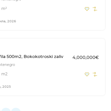
m²
0
ила, 2026
ila 500m2, Bokokotroski zaliv
4,000,000€
ntenegro
m2
0
а, 2025