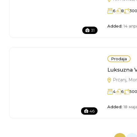
6
8
30
Added:
14 апр
31
Prodaja
Luksuzna V
Prčanj, Mo
4
6
50
Added:
18 мај
46