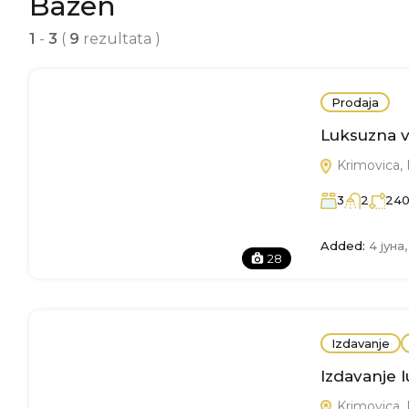
Bazen
1
-
3
(
9
rezultata )
Prodaja
Luksuzna v
Krimovica,
3
2
24
Added:
4 јуна
28
Izdavanje
Izdavanje l
Krimovica,