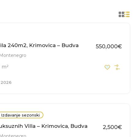
ila 240m2, Krimovica – Budva
550,000€
 Montenegro
m²
0
, 2026
Izdavanje sezonski
uksuznih Villa – Krimovica, Budva
2,500€
 Montenegro