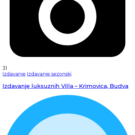
31
Izdavanje
Izdavanje sezonski
Izdavanje luksuznih Villa – Krimovica, Budva