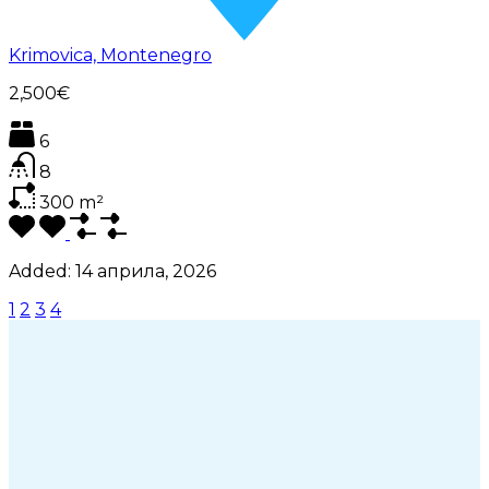
Krimovica, Montenegro
2,500€
6
8
300
m²
Added:
14 априла, 2026
1
2
3
4