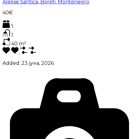
Alekse Šantića, Boreti, Montenegro
40€
1
1
40
m²
Added:
23 јуна, 2026