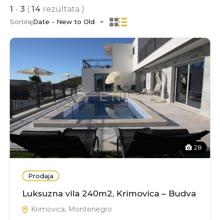
1
-
3
(
14
rezultata )
Sortiraj
Date - New to Old
28
Prodaja
Luksuzna vila 240m2, Krimovica – Budva
Krimovica, Montenegro