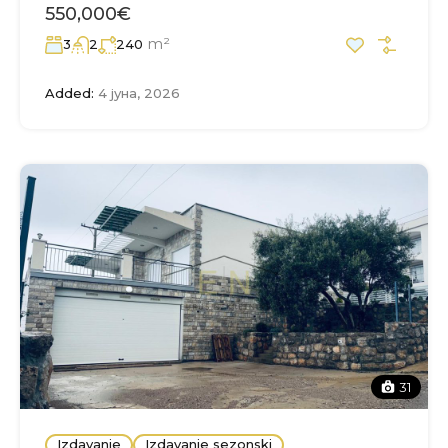
550,000€
m²
3
2
240
Added:
4 јуна, 2026
31
Izdavanje
Izdavanje sezonski