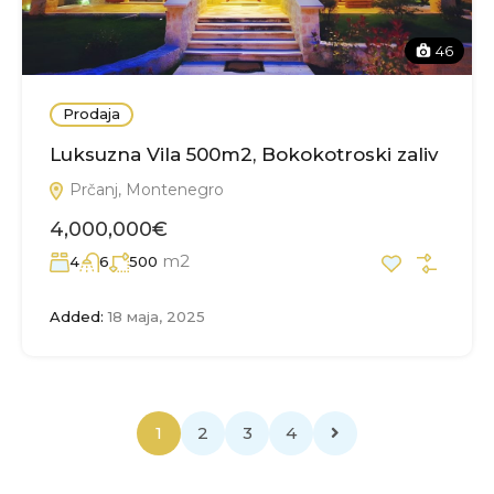
46
Prodaja
Luksuzna Vila 500m2, Bokokotroski zaliv
Prčanj, Montenegro
4,000,000€
m2
4
6
500
Added:
18 маја, 2025
1
2
3
4