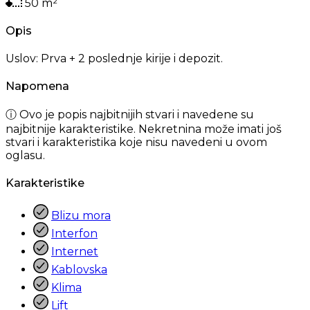
50
m²
Opis
Uslov: Prva + 2 poslednje kirije i depozit.
Napomena
ⓘ Ovo je popis najbitnijih stvari i navedene su
najbitnije karakteristike. Nekretnina može imati još
stvari i karakteristika koje nisu navedeni u ovom
oglasu.
Karakteristike
Blizu mora
Interfon
Internet
Kablovska
Klima
Lift