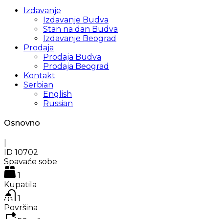
Izdavanje
Izdavanje Budva
Stan na dan Budva
Izdavanje Beograd
Prodaja
Prodaja Budva
Prodaja Beograd
Kontakt
Serbian
English
Russian
Osnovno
|
ID
10702
Spavaće sobe
1
Kupatila
1
Površina