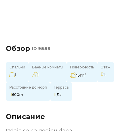
Обзор
|
ID
9889
Спальни
Ванные комнаты
Поверхность
Этаж
1
1
m²
1.
45
Расстояние до моря
Терраса
600m
Да
Описание
Izdaje se na godinu dana.