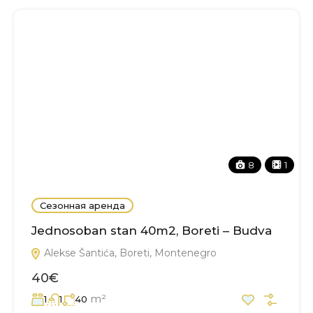
8
1
Сезонная аренда
Jednosoban stan 40m2, Boreti – Budva
Alekse Šantića, Boreti, Montenegro
40€
m²
1
1
40