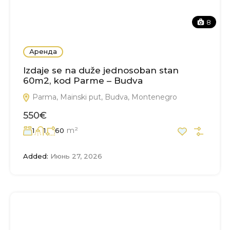
8
Аренда
Izdaje se na duže jednosoban stan
60m2, kod Parme – Budva
Parma, Mainski put, Budva, Montenegro
550€
m²
1
1
60
Added:
Июнь 27, 2026