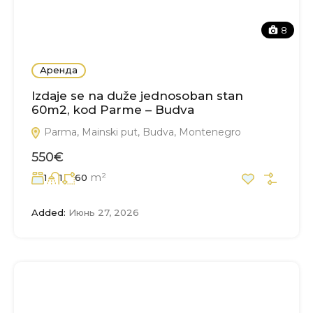
8
Аренда
Izdaje se na duže jednosoban stan
60m2, kod Parme – Budva
Parma, Mainski put, Budva, Montenegro
550€
m²
1
1
60
Added:
Июнь 27, 2026