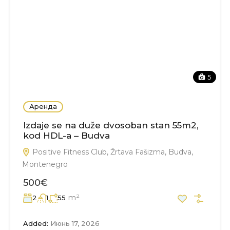
5
Аренда
Izdaje se na duže dvosoban stan 55m2,
kod HDL-a – Budva
Positive Fitness Club, Žrtava Fašizma, Budva,
Montenegro
500€
m²
2
1
55
Added:
Июнь 17, 2026