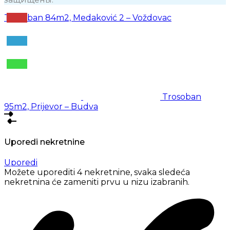
Trosoban 84m2, Medaković 2 – Voždovac
Trosoban
95m2, Prijevor – Budva
Uporedi nekretnine
Uporedi
Možete uporediti 4 nekretnine, svaka sledeća
nekretnina će zameniti prvu u nizu izabranih.