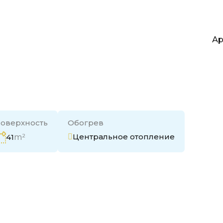
Ар
Ар
оверхность
Обогрев
Центральное отопление
41
m²