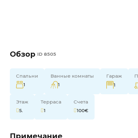
Обзор
|
ID
8505
Спальни
Ванные комнаты
Гараж
П
1
1
1
Этаж
Терраса
Счета
5.
1
100€
Примечание