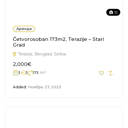
15
Аренда
Četvorosoban 173m2, Terazije – Stari
Grad
Terazije, Beograd, Serbia
2,000€
m²
3
3
173
Added:
Ноябрь 27, 2025