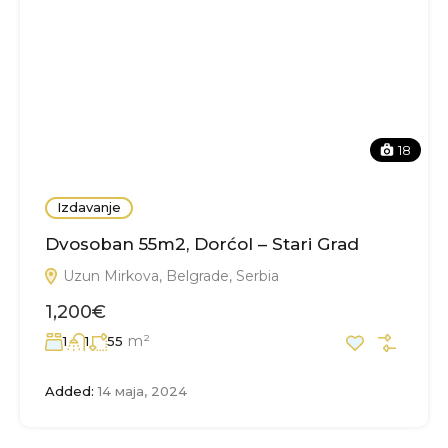
18
Izdavanje
Dvosoban 55m2, Dorćol – Stari Grad
Uzun Mirkova, Belgrade, Serbia
1,200€
m²
1
1
55
Added:
14 маја, 2024