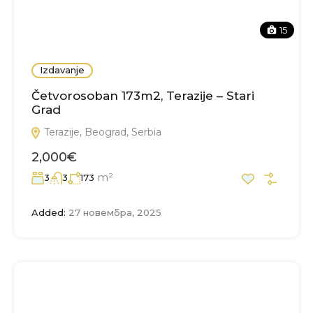
15
Izdavanje
Četvorosoban 173m2, Terazije – Stari
Grad
Terazije, Beograd, Serbia
2,000€
m²
3
3
173
Added:
27 новембра, 2025