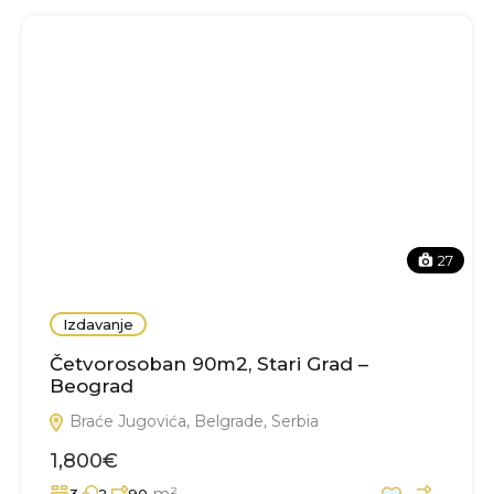
27
Izdavanje
Četvorosoban 90m2, Stari Grad –
Beograd
Braće Jugovića, Belgrade, Serbia
1,800€
m²
3
2
90