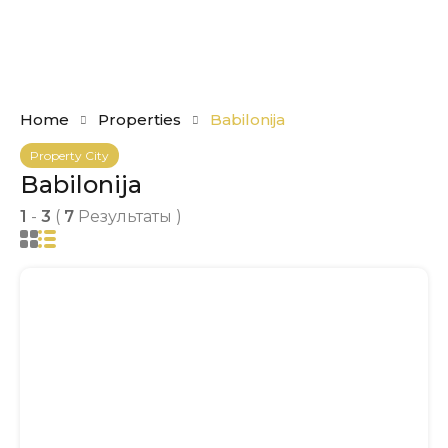
Home
Properties
Babilonija
Property City
Babilonija
1
-
3
(
7
Результаты )