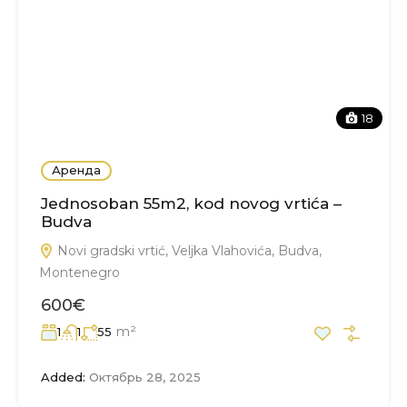
18
Аренда
Jednosoban 55m2, kod novog vrtića –
Budva
Novi gradski vrtić, Veljka Vlahovića, Budva,
Montenegro
600€
m²
1
1
55
Added:
Октябрь 28, 2025