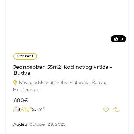
18
For rent
Jednosoban 55m2, kod novog vrtića –
Budva
Novi gradski vrtić, Veljka Vlahovića, Budva,
Montenegro
600€
m²
1
1
55
Added:
October 28, 2025