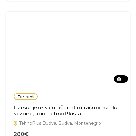
11
For rent
Garsonjere sa uračunatim računima do
sezone, kod TehnoPlus-a.
TehnoPlus Budva, Budva, Montenegro
280€