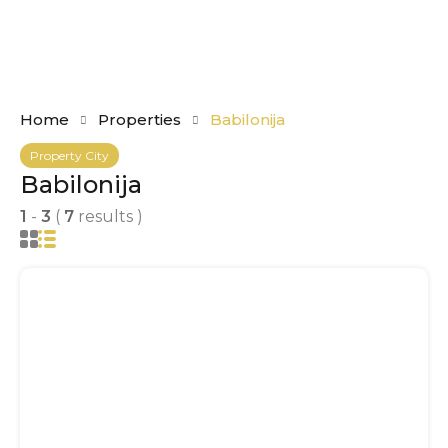
Home
Properties
Babilonija
Property City
Babilonija
1
-
3
(
7
results )