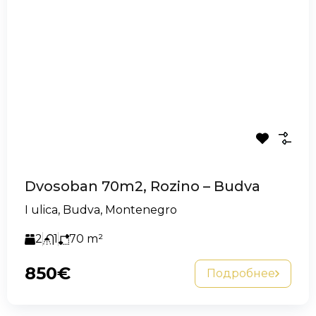
Dvosoban 70m2, Rozino – Budva
I ulica, Budva, Montenegro
2
1
70
m²
850€
Подробнее