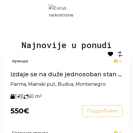
Najnovije u ponudi
Аренда
8
Izdaje se na duže jednosoban stan 60m2, kod Parme – Budva
Parma, Mainski put, Budva, Montenegro
1
1
60
m²
550€
Подробнее
Сезонная аренда
8