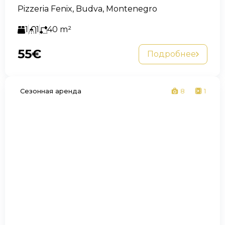
Pizzeria Fenix, Budva, Montenegro
1
1
40
m²
55€
Подробнее
Сезонная аренда
8
1