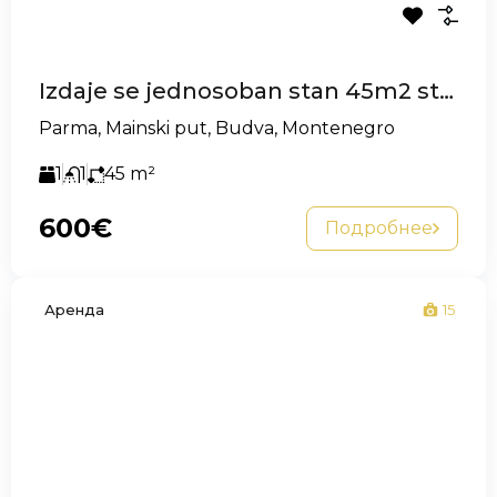
Izdaje se jednosoban stan 45m2 stan kod Parme, Budva
Parma, Mainski put, Budva, Montenegro
1
1
45
m²
600€
Подробнее
Аренда
15