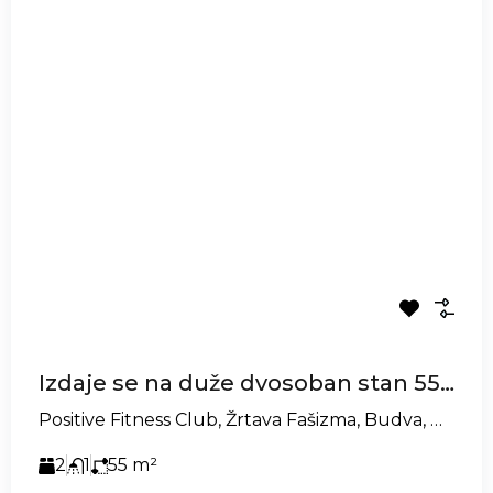
Izdaje se na duže dvosoban stan 55m2, kod HDL-a – Budva
Positive Fitness Club, Žrtava Fašizma, Budva, Montenegro
2
1
55
m²