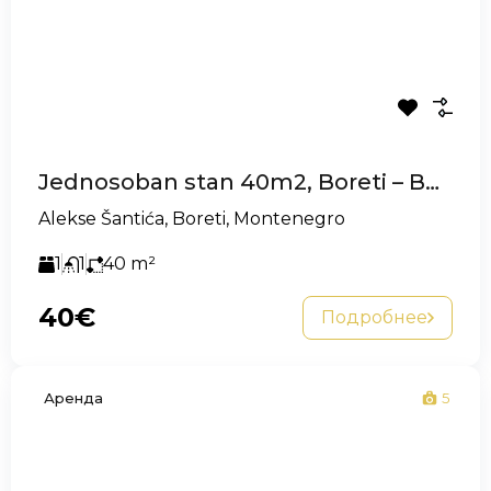
Jednosoban stan 40m2, Boreti – Budva
Alekse Šantića, Boreti, Montenegro
1
1
40
m²
40€
Подробнее
Аренда
5