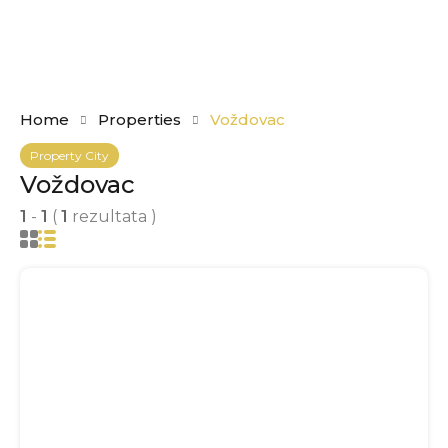
Home
Properties
Voždovac
Property City
Voždovac
1
-
1
(
1
rezultata )