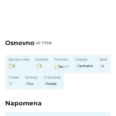
Osnovno
|
ID
7756
Spavaće sobe
Kupatila
Površina
Grijanje
Sprat
2
1
m²
Centralno
4.
84
Terase
Stolarija
Vrsta poda
1
Pvc
Parket
Napomena