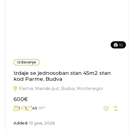
10
Izdavanje
Izdaje se jednosoban stan 45m2 stan
kod Parme, Budva
Parma, Mainski put, Budva, Montenegro
600€
m²
1
1
45
Added:
10 јуна, 2026