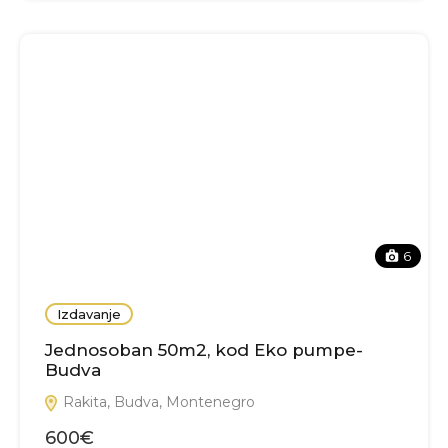
6
Izdavanje
Jednosoban 50m2, kod Eko pumpe-
Budva
Rakita, Budva, Montenegro
600€