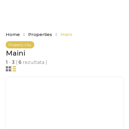
Home
Properties
Maini
Property City
Maini
1
-
3
(
6
rezultata )