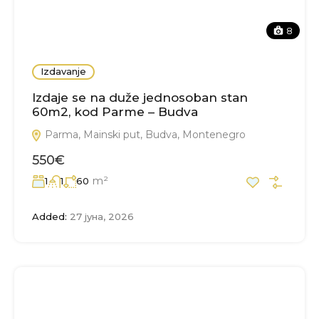
8
Izdavanje
Izdaje se na duže jednosoban stan
60m2, kod Parme – Budva
Parma, Mainski put, Budva, Montenegro
550€
m²
1
1
60
Added:
27 јуна, 2026