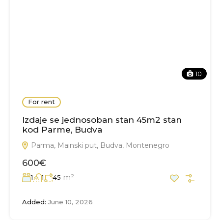
10
For rent
Izdaje se jednosoban stan 45m2 stan
kod Parme, Budva
Parma, Mainski put, Budva, Montenegro
600€
m²
1
1
45
Added:
June 10, 2026