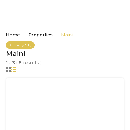
Home
Properties
Maini
Property City
Maini
1
-
3
(
6
results )