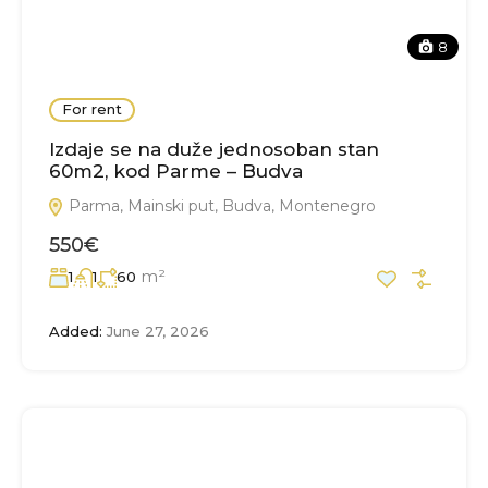
8
For rent
Izdaje se na duže jednosoban stan
60m2, kod Parme – Budva
Parma, Mainski put, Budva, Montenegro
550€
m²
1
1
60
Added:
June 27, 2026