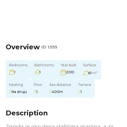
Overview
|
ID
1355
Bedrooms
Bathrooms
Year built
Surface
1
1
m²
2010
61
Heating
Floor
Sea distance
Terrace
Na struju
1.
400m
1
Description
Zgrada je okružena stablima maslina, a za