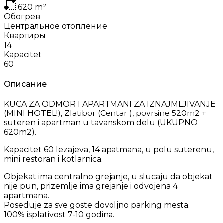
620
m²
Обогрев
Центральное отопление
Квартиры
14
Kapacitet
60
Описание
KUCA ZA ODMOR I APARTMANI ZA IZNAJMLJIVANJE
(MINI HOTEL!), Zlatibor (Centar ), povrsine 520m2 +
suteren i apartman u tavanskom delu (UKUPNO
620m2).
Kapacitet 60 lezajeva, 14 apatmana, u polu suterenu,
mini restoran i kotlarnica.
Objekat ima centralno grejanje, u slucaju da objekat
nije pun, prizemlje ima grejanje i odvojena 4
apartmana.
Poseduje za sve goste dovoljno parking mesta.
100% isplativost 7-10 godina.