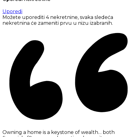
Uporedi
Možete uporediti 4 nekretnine, svaka sledeća
nekretnina će zameniti prvu u nizu izabranih.
Owning a home is a keystone of wealth… both