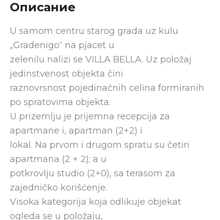
Описание
U samom centru starog grada uz kulu
„Gradenigo“ na pjacet u
zelenilu nalizi se VILLA BELLA. Uz položaj
jedinstvenost objekta čini
raznovrsnost pojedinačnih celina formiranih
po spratovima objekta.
U prizemlju je prijemna recepcija za
apartmane i, apartman (2+2) i
lokal. Na prvom i drugom spratu su četiri
apartmana (2 + 2); a u
potkrovlju studio (2+0), sa terasom za
zajedničko korišćenje.
Visoka kategorija koja odlikuje objekat
ogleda se u položaju,