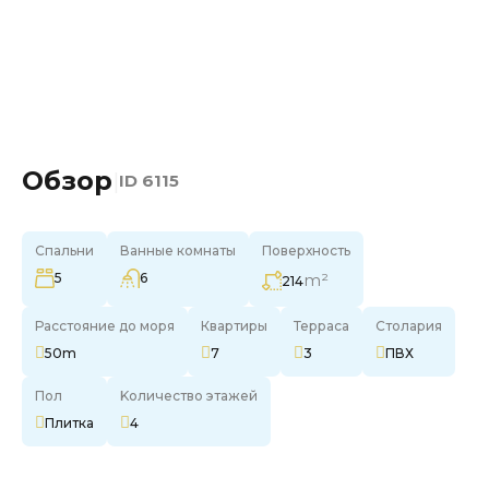
Обзор
|
ID
6115
Спальни
Ванные комнаты
Поверхность
5
6
m²
214
Расстояние до моря
Квартиры
Терраса
Столария
50m
7
3
ПВХ
Пол
Kоличество этажей
Плитка
4