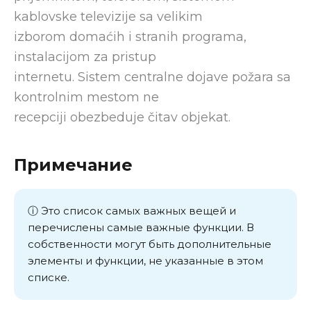
kablovske televizije sa velikim
izborom domaćih i stranih programa,
instalacijom za pristup
internetu. Sistem centralne dojave požara sa
kontrolnim mestom ne
recepciji obezbeduje čitav objekat.
Примечание
ⓘ Это список самых важных вещей и
перечислены самые важные функции. В
собственности могут быть дополнительные
элементы и функции, не указанные в этом
списке.