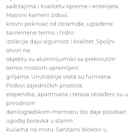
sadržajima i kvalitetu opreme i enterijera.
Masivni kameni zidovi,
krovni pokrivač od ćeramide, ugrađene
savremene termo i hidro
izolacije daju sigurnost i kvalitet. Spoljni
otvori na
objektu su aluminijumski sa prekinutim
termo mostom opremljeni
griljama. Unutrašnja vrata su furnirana.
Podovi zajedničkih prostora,
stepeništa, apartmana i terasa obrađeni su u
prirodnom
danilogradskom mermeru što daje poseban
ugođaj boravka u starim
kućama na moru. Sanitarni blokovi u