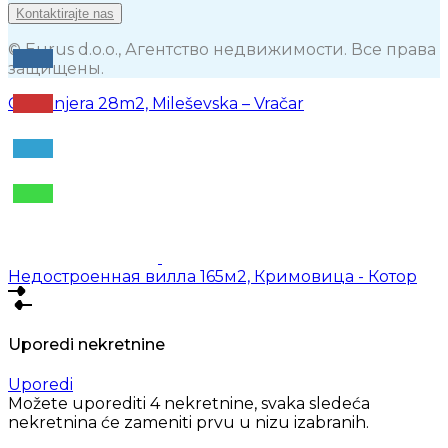
Kontaktirajte nas
© Eurus d.o.o., Агентство недвижимости. Все права
защищены.
Garsonjera 28m2, Mileševska – Vračar
Недостроенная вилла 165м2, Кримовица - Котор
Uporedi nekretnine
Uporedi
Možete uporediti 4 nekretnine, svaka sledeća
nekretnina će zameniti prvu u nizu izabranih.