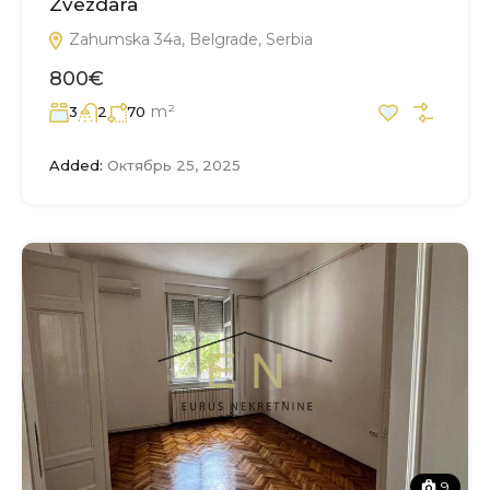
Zvezdara
Zahumska 34a, Belgrade, Serbia
800€
m²
3
2
70
Added:
Октябрь 25, 2025
9