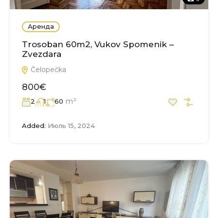
Аренда
Trosoban 60m2, Vukov Spomenik –
Zvezdara
Čelopečka
800€
m²
2
1
60
Added:
Июль 15, 2024