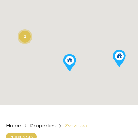
3
Home
Properties
Zvezdara
Property City