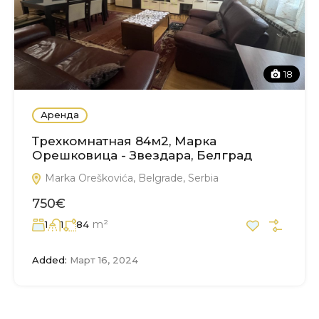
18
Аренда
Трехкомнатная 84м2, Марка
Орешковица - Звездара, Белград
Marka Oreškovića, Belgrade, Serbia
750€
m²
1
1
84
Added:
Март 16, 2024