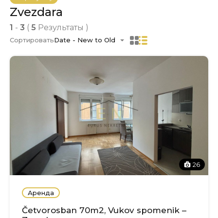
Zvezdara
1
-
3
(
5
Результаты )
Сортировать
Date - New to Old
26
Аренда
Četvorosban 70m2, Vukov spomenik –