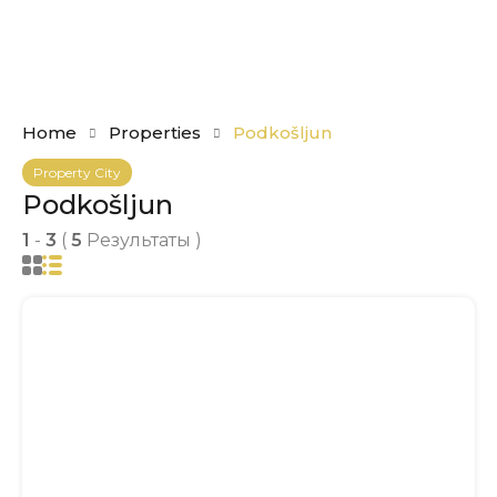
Home
Properties
Podkošljun
Property City
Podkošljun
1
-
3
(
5
Результаты )