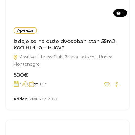
5
Аренда
Izdaje se na duže dvosoban stan 55m2,
kod HDL-a – Budva
Positive Fitness Club, Žrtava Fašizma, Budva,
Montenegro
500€
m²
2
1
55
Added:
Июнь 17, 2026