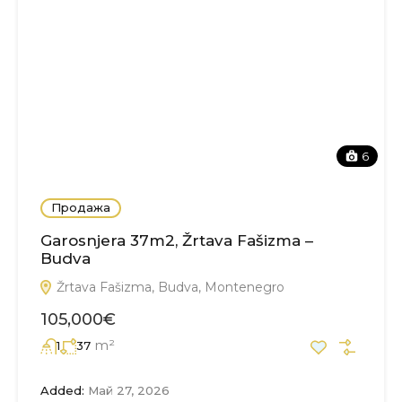
6
Продажа
Garosnjera 37m2, Žrtava Fašizma –
Budva
Žrtava Fašizma, Budva, Montenegro
105,000€
m²
1
37
Added:
Май 27, 2026