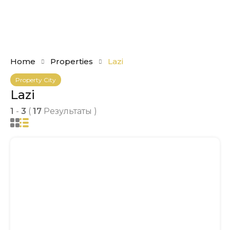
Home
Properties
Lazi
Property City
Lazi
1
-
3
(
17
Результаты )