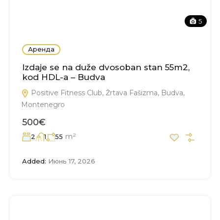
5
Аренда
Izdaje se na duže dvosoban stan 55m2,
kod HDL-a – Budva
Positive Fitness Club, Žrtava Fašizma, Budva,
Montenegro
500€
m²
2
1
55
Added:
Июнь 17, 2026