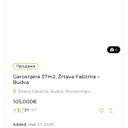
6
Продажа
Garosnjera 37m2, Žrtava Fašizma –
Budva
Žrtava Fašizma, Budva, Montenegro
105,000€
m²
1
37
Added:
Май 27, 2026