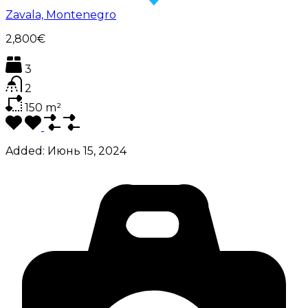
Zavala, Montenegro
2,800€
3
2
150
m²
Added:
Июнь 15, 2024