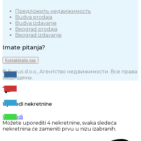
Предложить недвижимость
Budva prodaja
Budva izdavanje
Beograd prodaja
Beograd izdavanje
Imate pitanja?
Kontaktirajte nas
© Eurus d.o.o., Агентство недвижимости. Все права
защищены.
Uporedi nekretnine
Uporedi
Možete uporediti 4 nekretnine, svaka sledeća
nekretnina će zameniti prvu u nizu izabranih.