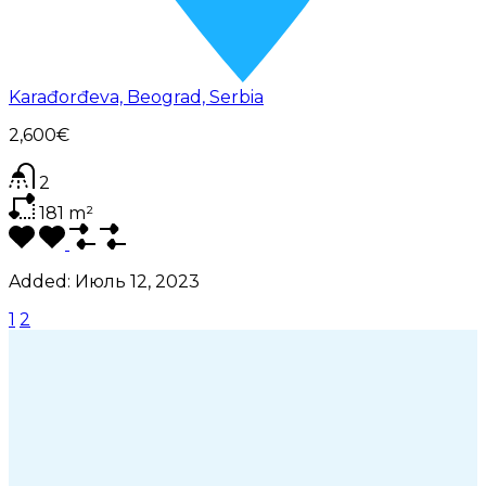
Karađorđeva, Beograd, Serbia
2,600€
2
181
m²
Added:
Июль 12, 2023
1
2