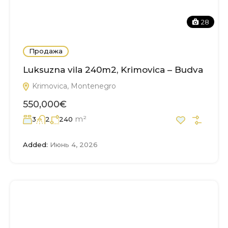
28
Продажа
Luksuzna vila 240m2, Krimovica – Budva
Krimovica, Montenegro
550,000€
m²
3
2
240
Added:
Июнь 4, 2026