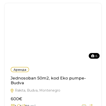
6
Аренда
Jednosoban 50m2, kod Eko pumpe-
Budva
Rakita, Budva, Montenegro
600€
m²
1
1
50