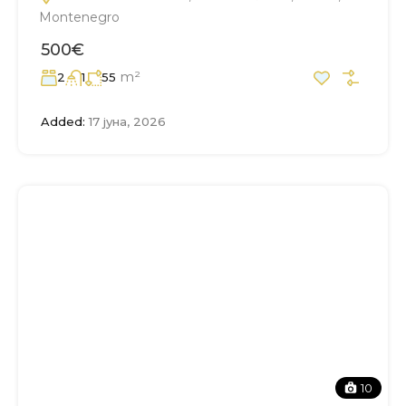
Montenegro
500€
m²
2
1
55
Added:
17 јуна, 2026
10