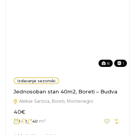
8
1
Izdavanje sezonski
Jednosoban stan 40m2, Boreti – Budva
Alekse Šantića, Boreti, Montenegro
40€
m²
1
1
40