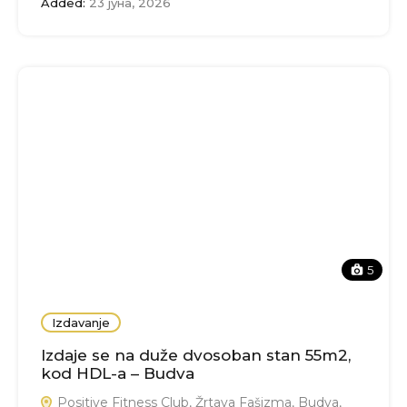
Added:
23 јуна, 2026
5
Izdavanje
Izdaje se na duže dvosoban stan 55m2,
kod HDL-a – Budva
Positive Fitness Club, Žrtava Fašizma, Budva,