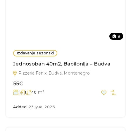
8
Izdavanje sezonski
Jednosoban 40m2, Babilonija – Budva
Pizzeria Fenix, Budva, Montenegro
55€
m²
1
1
40
Added:
23 јуна, 2026