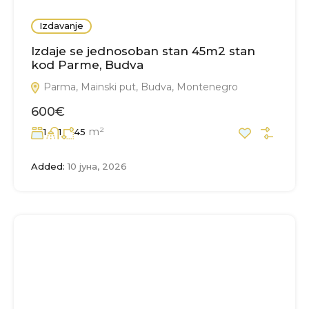
Izdavanje
Izdaje se jednosoban stan 45m2 stan
kod Parme, Budva
Parma, Mainski put, Budva, Montenegro
600€
m²
1
1
45
Added:
10 јуна, 2026