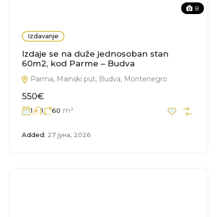
8
Izdavanje
Izdaje se na duže jednosoban stan
60m2, kod Parme – Budva
Parma, Mainski put, Budva, Montenegro
550€
m²
1
1
60
Added:
27 јуна, 2026