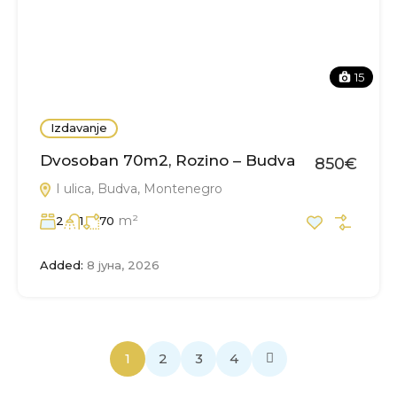
15
Izdavanje
Dvosoban 70m2, Rozino – Budva
850€
I ulica, Budva, Montenegro
m²
2
1
70
Added:
8 јуна, 2026
1
2
3
4