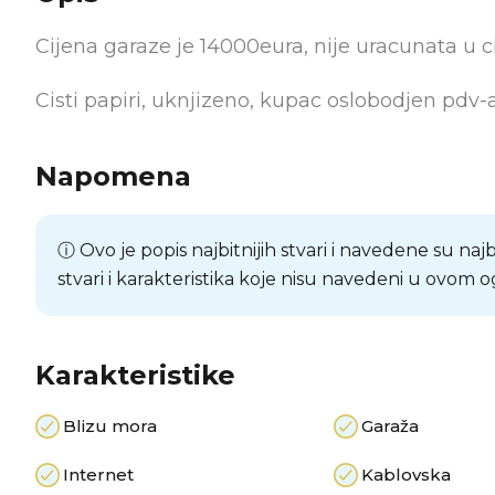
Cijena garaze je 14000eura, nije uracunata u c
Cisti papiri, uknjizeno, kupac oslobodjen pdv-a
Napomena
ⓘ Ovo je popis najbitnijih stvari i navedene su naj
stvari i karakteristika koje nisu navedeni u ovom o
Karakteristike
Blizu mora
Garaža
Internet
Kablovska