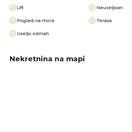
Lift
Neuseljivan
Pogled na more
Terasa
Useljiv odmah
Nekretnina na mapi