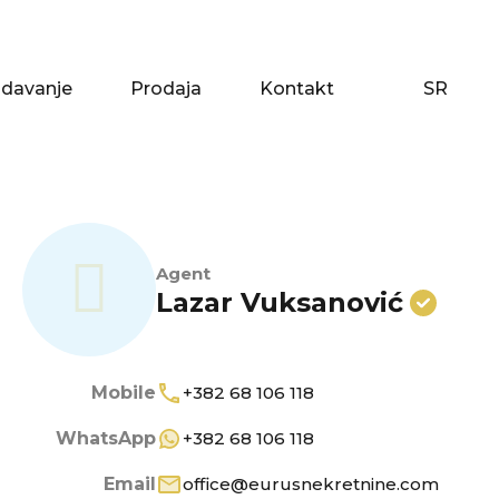
zdavanje
Prodaja
Kontakt
SR
zdavanje
Prodaja
Kontakt
SR
Agent
Lazar Vuksanović
Mobile
+382 68 106 118
WhatsApp
+382 68 106 118
Email
office@eurusnekretnine.com