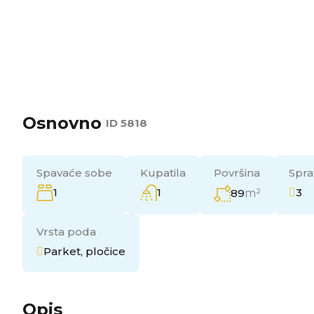
Osnovno
|
ID
5818
Spavaće sobe
Kupatila
Površina
Spra
1
1
3
89
m²
Vrsta poda
Parket, pločice
Opis