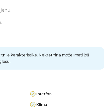
ijenu.
.
bitnije karakteristike. Nekretnina može imati još
glasu.
Interfon
Klima