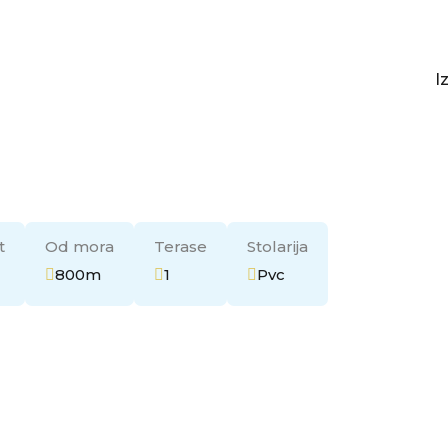
I
I
t
Od mora
Terase
Stolarija
800m
1
Pvc