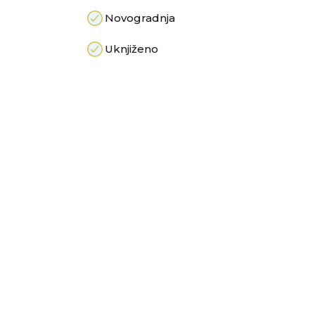
Novogradnja
Uknjiženo