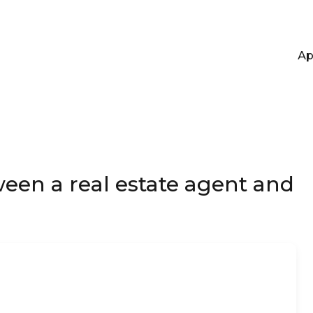
Ар
Ар
ween a real estate agent and