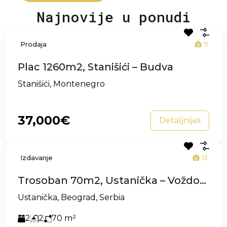
Najnovije u ponudi
Prodaja
11
Plac 1260m2, Stanišići – Budva
Stanišići, Montenegro
37,000€
Detaljnije
Izdavanje
13
Trosoban 70m2, Ustanička – Voždovac
Ustanička, Beograd, Serbia
2
2
70
m²