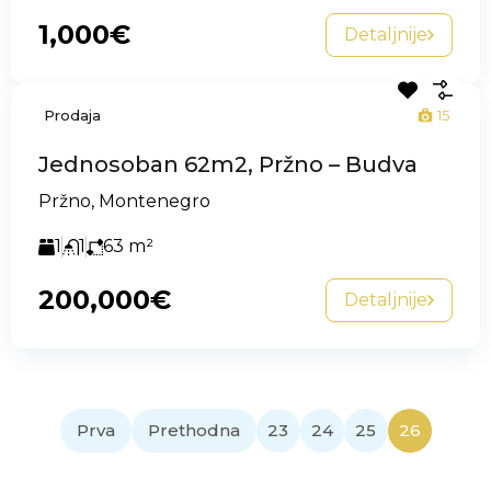
1,000€
Detaljnije
Prodaja
15
Jednosoban 62m2, Pržno – Budva
Pržno, Montenegro
1
1
63
m²
200,000€
Detaljnije
Prva
Prethodna
23
24
25
26