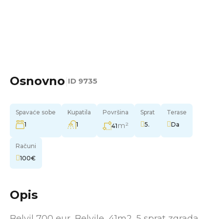
Osnovno
|
ID
9735
Spavaće sobe
Kupatila
Površina
Sprat
Terase
1
1
m²
5.
Da
41
Računi
100€
Opis
Belvil 700 eur, Belvile, 41m2, 5 sprat zgrada