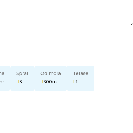
I
I
na
Sprat
Od mora
Terase
3
300m
1
m²