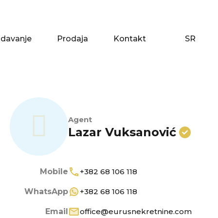
zdavanje
Prodaja
Kontakt
SR
zdavanje
Prodaja
Kontakt
SR
Agent
Lazar Vuksanović
Mobile
+382 68 106 118
WhatsApp
+382 68 106 118
Email
office@eurusnekretnine.com