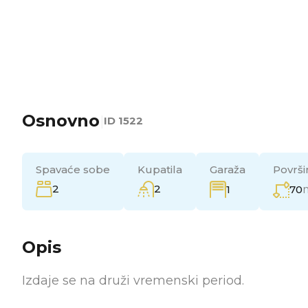
Osnovno
|
ID
1522
Spavaće sobe
Kupatila
Garaža
Površi
2
2
1
70
Opis
Izdaje se na druži vremenski period.