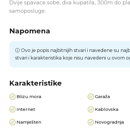
Dvije spavace sobe, dva kupatila, 300m do plaze
samoposluge.
Napomena
ⓘ Ovo je popis najbitnijih stvari i navedene su naj
stvari i karakteristika koje nisu navedeni u ovom o
Karakteristike
Blizu mora
Garaža
Internet
Kablovska
Namješten
Novogradnja