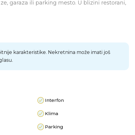
, garaza ili parking mesto. U blizini restorani,
bitnije karakteristike. Nekretnina može imati još
glasu.
Interfon
Klima
Parking