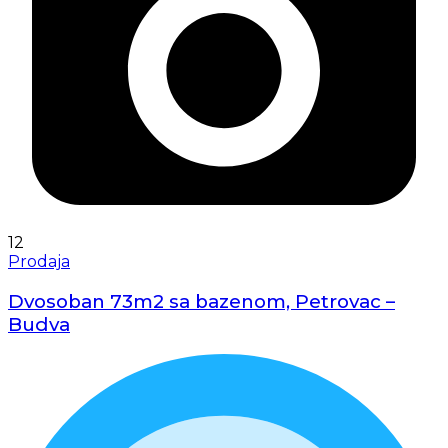
12
Prodaja
Dvosoban 73m2 sa bazenom, Petrovac –
Budva