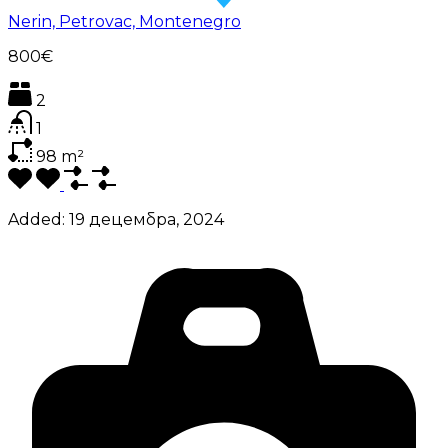
Nerin, Petrovac, Montenegro
800€
2
1
98
m²
Added:
19 децембра, 2024