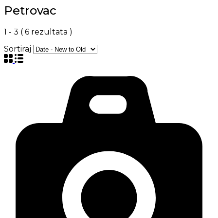
Petrovac
1
-
3
(
6
rezultata )
Sortiraj