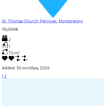
St. Thomas Church, Petrovac, Montenegro
115,000€
2
1
73
m²
Added:
30 октобра, 2024
1
2